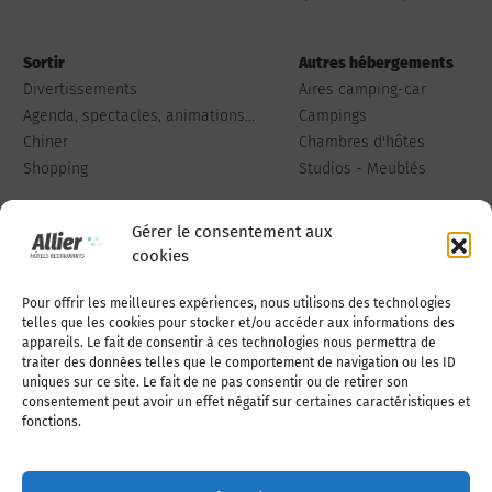
Sortir
Autres hébergements
Divertissements
Aires camping-car
Agenda, spectacles, animations...
Campings
Chiner
Chambres d'hôtes
Shopping
Studios - Meublés
Gérer le consentement aux
cookies
Pour offrir les meilleures expériences, nous utilisons des technologies
Qui sommes-nous
Publiez votre annonce
telles que les cookies pour stocker et/ou accéder aux informations des
appareils. Le fait de consentir à ces technologies nous permettra de
traiter des données telles que le comportement de navigation ou les ID
uniques sur ce site. Le fait de ne pas consentir ou de retirer son
Adhérer à l’association
Nous contacter
consentement peut avoir un effet négatif sur certaines caractéristiques et
fonctions.
Mentions légales