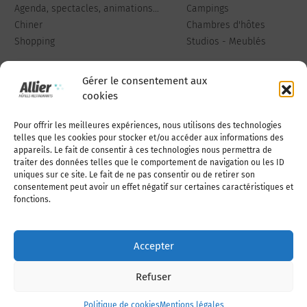
Agenda, spectacles, animations...
Campings
Chiner
Chambres d'hôtes
Shopping
Studios - Meublés
Gérer le consentement aux
cookies
Pour offrir les meilleures expériences, nous utilisons des technologies
Qui sommes-nous
Publiez votre annonce
telles que les cookies pour stocker et/ou accéder aux informations des
appareils. Le fait de consentir à ces technologies nous permettra de
traiter des données telles que le comportement de navigation ou les ID
uniques sur ce site. Le fait de ne pas consentir ou de retirer son
Adhérer à l’association
Nous contacter
consentement peut avoir un effet négatif sur certaines caractéristiques et
fonctions.
Mentions légales
Accepter
Politique de cookies (UE)
Refuser
Politique de cookies
Mentions légales