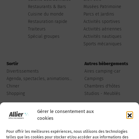
Restaurants & Bars
Musées Patrimoine
Cuisine du monde
Parcs et Jardins
Restauration rapide
Activités sportives
Traiteurs
Activités aériennes
Spécial groupes
Activités nautiques
Sports mécaniques
Sortir
Autres hébergements
Divertissements
Aires camping-car
Agenda, spectacles, animations...
Campings
Chiner
Chambres d'hôtes
Shopping
Studios - Meublés
Gérer le consentement aux
cookies
Pour offrir les meilleures expériences, nous utilisons des technologies
Qui sommes-nous
Publiez votre annonce
telles que les cookies pour stocker et/ou accéder aux informations des