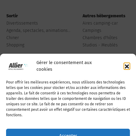
Sortir
Autres hébergements
Divertissements
Aires camping-car
Agenda, spectacles, animations...
Campings
Chiner
Chambres d'hôtes
Shopping
Studios - Meublés
Gérer le consentement aux
cookies
Pour offrir les meilleures expériences, nous utilisons des technologies
Qui sommes-nous
Publiez votre annonce
telles que les cookies pour stocker et/ou accéder aux informations des
appareils. Le fait de consentir à ces technologies nous permettra de
traiter des données telles que le comportement de navigation ou les ID
uniques sur ce site. Le fait de ne pas consentir ou de retirer son
Adhérer à l’association
Nous contacter
consentement peut avoir un effet négatif sur certaines caractéristiques et
fonctions.
Mentions légales
Accepter