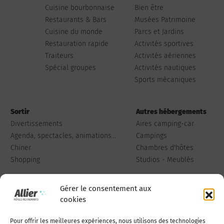
Cuisine bourbonnaise
Bien être
Restaurants & Bars
Musées Patrimoine
Cuisine du monde
Parcs et Jardins
Restauration rapide
Activités sportives
Traiteurs
Activités aériennes
Spécial groupes
Activités nautiques
Sports mécaniques
Sortir
Autres hébergements
Divertissements
Aires camping-car
Agenda, spectacles, animations...
Campings
Chiner
Chambres d'hôtes
Shopping
Studios - Meublés
Gérer le consentement aux
cookies
Pour offrir les meilleures expériences, nous utilisons des technologies