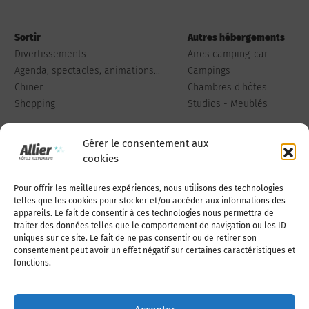
Sortir
Autres hébergements
Divertissements
Aires camping-car
Agenda, spectacles, animations...
Campings
Chiner
Chambres d'hôtes
Shopping
Studios - Meublés
Gérer le consentement aux
cookies
Pour offrir les meilleures expériences, nous utilisons des technologies
Qui sommes-nous
Publiez votre annonce
telles que les cookies pour stocker et/ou accéder aux informations des
appareils. Le fait de consentir à ces technologies nous permettra de
traiter des données telles que le comportement de navigation ou les ID
uniques sur ce site. Le fait de ne pas consentir ou de retirer son
Adhérer à l’association
Nous contacter
consentement peut avoir un effet négatif sur certaines caractéristiques et
fonctions.
Mentions légales