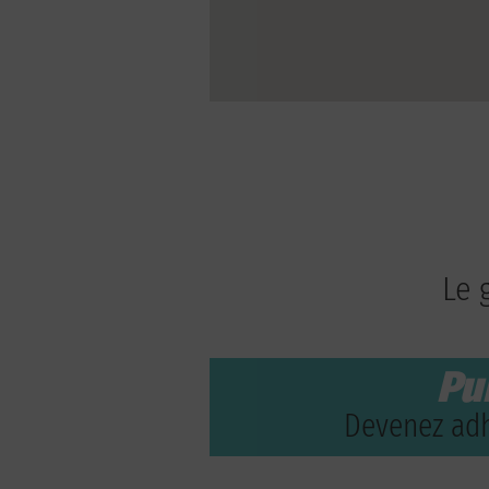
Le 
Pu
Devenez adh