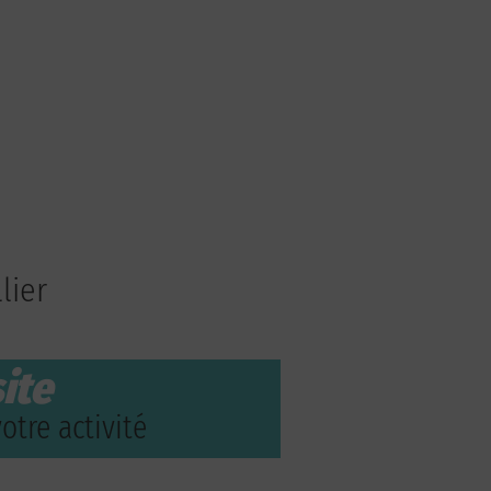
lier
ite
otre activité