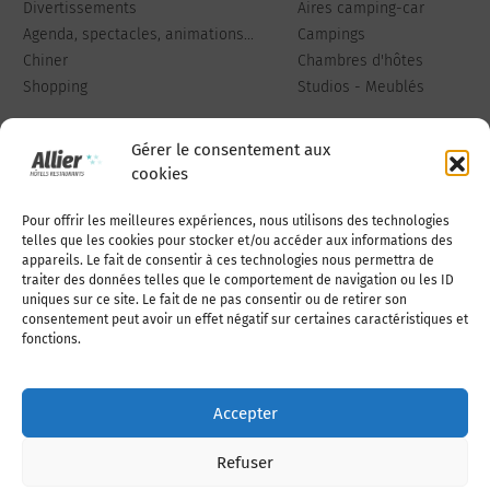
Divertissements
Aires camping-car
Agenda, spectacles, animations...
Campings
Chiner
Chambres d'hôtes
Shopping
Studios - Meublés
Gérer le consentement aux
cookies
Pour offrir les meilleures expériences, nous utilisons des technologies
Qui sommes-nous
Publiez votre annonce
telles que les cookies pour stocker et/ou accéder aux informations des
appareils. Le fait de consentir à ces technologies nous permettra de
traiter des données telles que le comportement de navigation ou les ID
uniques sur ce site. Le fait de ne pas consentir ou de retirer son
Adhérer à l’association
Nous contacter
consentement peut avoir un effet négatif sur certaines caractéristiques et
fonctions.
Mentions légales
Accepter
Politique de cookies (UE)
Refuser