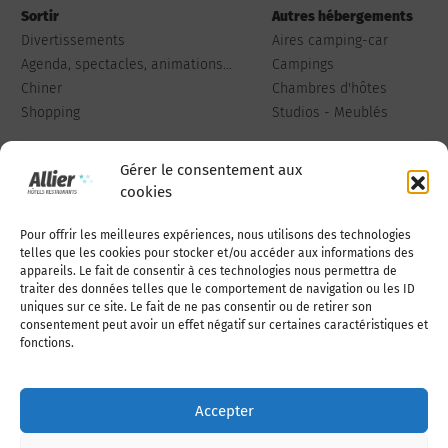
Sortir
Autres hébergements
Divertissements
Aires camping-car
Agenda, spectacles, animations...
Campings
Chiner
Chambres d'hôtes
Shopping
Studios - Meublés
Gérer le consentement aux
cookies
Pour offrir les meilleures expériences, nous utilisons des technologies
Qui sommes-nous
Publiez votre annonce
telles que les cookies pour stocker et/ou accéder aux informations des
appareils. Le fait de consentir à ces technologies nous permettra de
traiter des données telles que le comportement de navigation ou les ID
uniques sur ce site. Le fait de ne pas consentir ou de retirer son
Adhérer à l’association
Nous contacter
consentement peut avoir un effet négatif sur certaines caractéristiques et
fonctions.
Mentions légales
Accepter
Politique de cookies (UE)