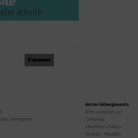
ite
otre activité
Autres hébergements
ts
Aires camping-car
les, animations...
Campings
Chambres d'hôtes
Studios - Meublés