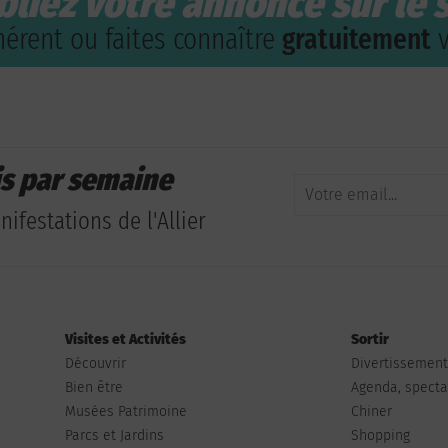
bliez votre annonce sur le s
érent ou faites connaître
gratuitement
v
is par semaine
ifestations de l'Allier
Visites et Activités
Sortir
Découvrir
Divertissemen
Bien être
Agenda, spectac
Musées Patrimoine
Chiner
Parcs et Jardins
Shopping