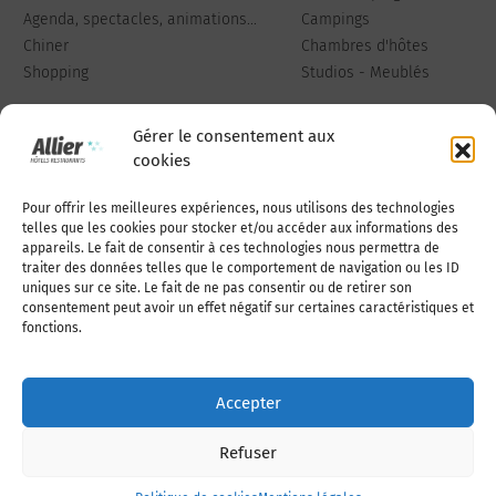
Agenda, spectacles, animations...
Campings
Chiner
Chambres d'hôtes
Shopping
Studios - Meublés
Gérer le consentement aux
cookies
Pour offrir les meilleures expériences, nous utilisons des technologies
Qui sommes-nous
Publiez votre annonce
telles que les cookies pour stocker et/ou accéder aux informations des
appareils. Le fait de consentir à ces technologies nous permettra de
traiter des données telles que le comportement de navigation ou les ID
uniques sur ce site. Le fait de ne pas consentir ou de retirer son
Adhérer à l’association
Nous contacter
consentement peut avoir un effet négatif sur certaines caractéristiques et
fonctions.
Mentions légales
Accepter
Politique de cookies (UE)
Refuser