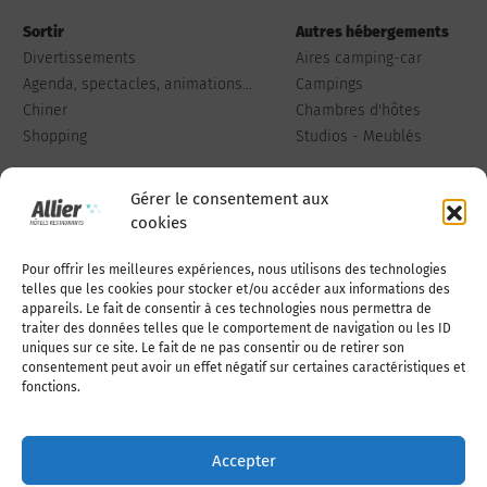
Sortir
Autres hébergements
Divertissements
Aires camping-car
Agenda, spectacles, animations...
Campings
Chiner
Chambres d'hôtes
Shopping
Studios - Meublés
Gérer le consentement aux
cookies
Pour offrir les meilleures expériences, nous utilisons des technologies
Qui sommes-nous
Publiez votre annonce
telles que les cookies pour stocker et/ou accéder aux informations des
appareils. Le fait de consentir à ces technologies nous permettra de
traiter des données telles que le comportement de navigation ou les ID
uniques sur ce site. Le fait de ne pas consentir ou de retirer son
Adhérer à l’association
Nous contacter
consentement peut avoir un effet négatif sur certaines caractéristiques et
fonctions.
Mentions légales
Accepter