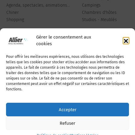
Agenda, spectacles, animations...
Campings
Chiner
Chambres d'hôtes
Shopping
Studios - Meublés
Gérer le consentement aux
cookies
Pour offrir les meilleures expériences, nous utilisons des technologies
Qui sommes-nous
Publiez votre annonce
telles que les cookies pour stocker et/ou accéder aux informations des
appareils. Le fait de consentir à ces technologies nous permettra de
traiter des données telles que le comportement de navigation ou les ID
uniques sur ce site. Le fait de ne pas consentir ou de retirer son
Adhérer à l’association
Nous contacter
consentement peut avoir un effet négatif sur certaines caractéristiques et
fonctions.
Mentions légales
Accepter
Politique de cookies (UE)
Refuser