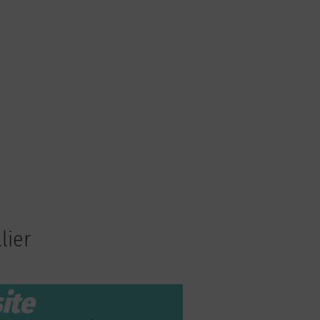
lier
ite