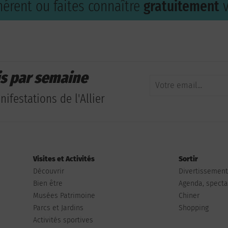
érent ou faites connaître
gratuitement
v
is par semaine
ifestations de l'Allier
Visites et Activités
Sortir
Découvrir
Divertissemen
Bien être
Agenda, spectac
Musées Patrimoine
Chiner
Parcs et Jardins
Shopping
Activités sportives