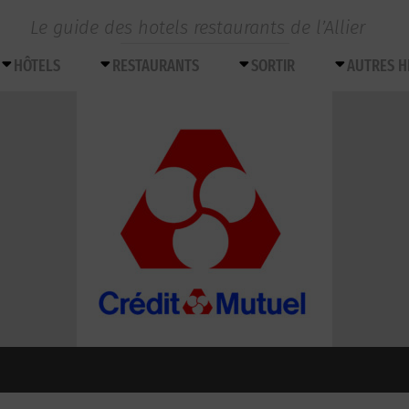
Le guide des hotels restaurants de l’Allier
HÔTELS
RESTAURANTS
SORTIR
AUTRES 