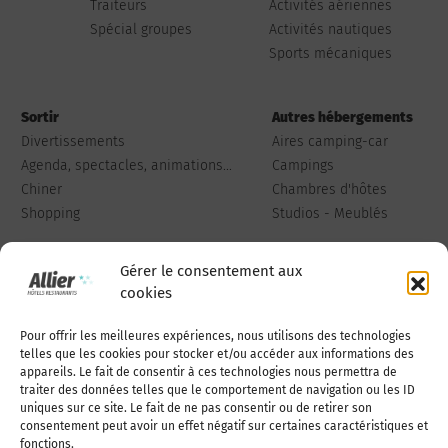
Traiteurs
Activités aériennes
Spécial groupes
Activités nautiques
Sports mécaniques
Sortir
Autres hébergements
Divertissements
Aires camping-car
Agenda, spectacles, animations...
Campings
Chiner
Chambres d'hôtes
Shopping
Studios - Meublés
Gérer le consentement aux
cookies
Pour offrir les meilleures expériences, nous utilisons des technologies
Qui sommes-nous
Publiez votre annonce
telles que les cookies pour stocker et/ou accéder aux informations des
appareils. Le fait de consentir à ces technologies nous permettra de
traiter des données telles que le comportement de navigation ou les ID
uniques sur ce site. Le fait de ne pas consentir ou de retirer son
Adhérer à l’association
Nous contacter
consentement peut avoir un effet négatif sur certaines caractéristiques et
fonctions.