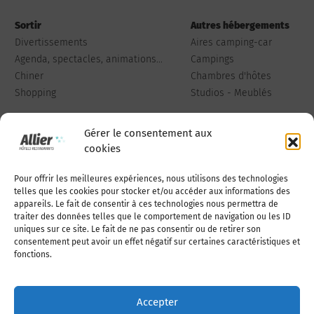
Sortir
Autres hébergements
Divertissements
Aires camping-car
Agenda, spectacles, animations...
Campings
Chiner
Chambres d'hôtes
Shopping
Studios - Meublés
Gérer le consentement aux
cookies
Pour offrir les meilleures expériences, nous utilisons des technologies
Qui sommes-nous
Publiez votre annonce
telles que les cookies pour stocker et/ou accéder aux informations des
appareils. Le fait de consentir à ces technologies nous permettra de
traiter des données telles que le comportement de navigation ou les ID
uniques sur ce site. Le fait de ne pas consentir ou de retirer son
Adhérer à l’association
Nous contacter
consentement peut avoir un effet négatif sur certaines caractéristiques et
fonctions.
Mentions légales
Accepter