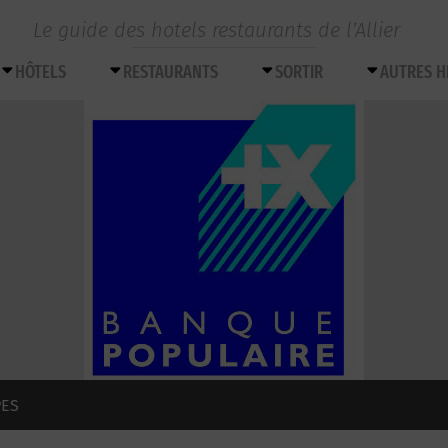
Le guide des hotels restaurants de l’Allier
HÔTELS
RESTAURANTS
SORTIR
AUTRES 
PES