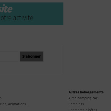
ite
otre activité
Autres hébergements
ts
Aires camping-car
les, animations...
Campings
Chambres d'hôtes