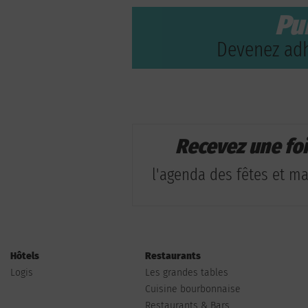
Pu
Devenez adh
Recevez une fo
l'agenda des fêtes et man
Hôtels
Restaurants
Logis
Les grandes tables
Cuisine bourbonnaise
Restaurants & Bars