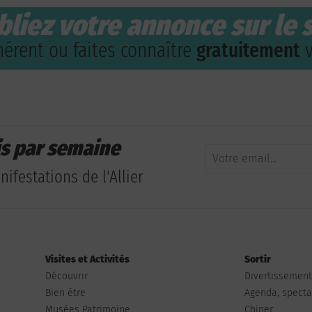
bliez votre annonce sur le s
érent ou faites connaître
gratuitement
v
is par semaine
ifestations de l'Allier
Visites et Activités
Sortir
Découvrir
Divertissemen
Bien être
Agenda, spectac
Musées Patrimoine
Chiner