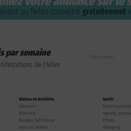
bliez votre annonce sur le s
érent ou faites connaître
gratuitement
v
is par semaine
ifestations de l'Allier
Visites et Activités
Sortir
Découvrir
Divertissemen
Bien être
Agenda, spectac
Musées Patrimoine
Chiner
Parcs et Jardins
Shopping