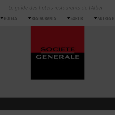
Le guide des hotels restaurants de l’Allier
HÔTELS
RESTAURANTS
SORTIR
AUTRES 