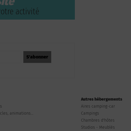
ite
otre activité
Autres hébergements
ts
Aires camping-car
les, animations...
Campings
Chambres d'hôtes
Studios - Meublés