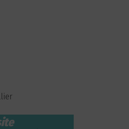
lier
ite