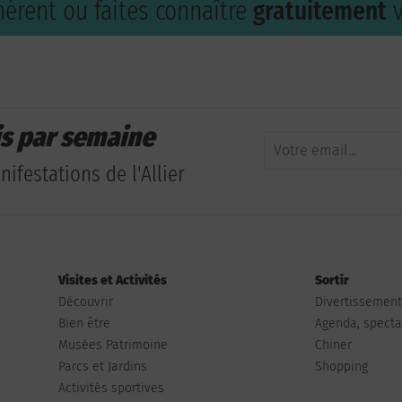
érent ou faites connaître
gratuitement
v
is par semaine
ifestations de l'Allier
Visites et Activités
Sortir
Découvrir
Divertissemen
Bien être
Agenda, spectac
Musées Patrimoine
Chiner
Parcs et Jardins
Shopping
Activités sportives