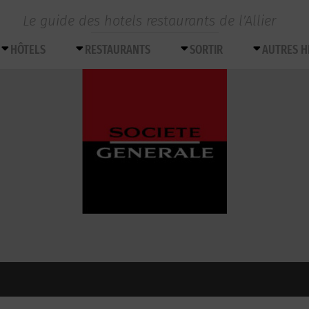
Le guide des hotels restaurants de l’Allier
HÔTELS
RESTAURANTS
SORTIR
AUTRES 