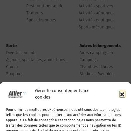
Restauration rapide
Activités sportives
Traiteurs
Activités aériennes
Spécial groupes
Activités nautiques
Sports mécaniques
Sortir
Autres hébergements
Divertissements
Aires camping-car
Agenda, spectacles, animations...
Campings
Chiner
Chambres d'hôtes
Shopping
Studios - Meublés
Gérer le consentement aux
cookies
Pour offrir les meilleures expériences, nous utilisons des technologies
Qui sommes-nous
Publiez votre annonce
telles que les cookies pour stocker et/ou accéder aux informations des
appareils. Le fait de consentir à ces technologies nous permettra de
traiter des données telles que le comportement de navigation ou les ID
uniques sur ce site. Le fait de ne pas consentir ou de retirer son