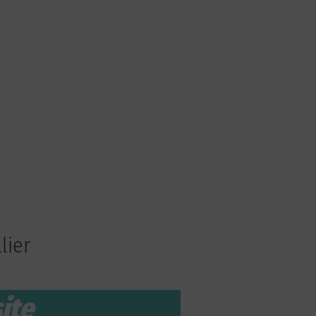
lier
ite