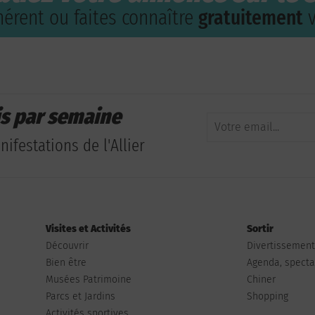
érent ou faites connaître
gratuitement
v
is par semaine
ifestations de l'Allier
Visites et Activités
Sortir
Découvrir
Divertissemen
Bien être
Agenda, spectac
Musées Patrimoine
Chiner
Parcs et Jardins
Shopping
Activités sportives