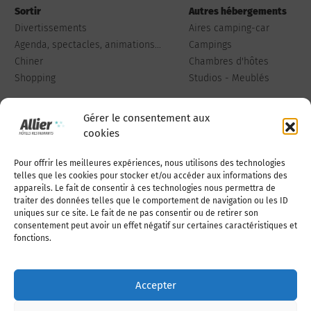
Sortir
Autres hébergements
Divertissements
Aires camping-car
Agenda, spectacles, animations...
Campings
Chiner
Chambres d'hôtes
Shopping
Studios - Meublés
Gérer le consentement aux
cookies
Pour offrir les meilleures expériences, nous utilisons des technologies
Qui sommes-nous
Publiez votre annonce
telles que les cookies pour stocker et/ou accéder aux informations des
appareils. Le fait de consentir à ces technologies nous permettra de
traiter des données telles que le comportement de navigation ou les ID
uniques sur ce site. Le fait de ne pas consentir ou de retirer son
Adhérer à l’association
Nous contacter
consentement peut avoir un effet négatif sur certaines caractéristiques et
fonctions.
Mentions légales
Accepter
Politique de cookies (UE)