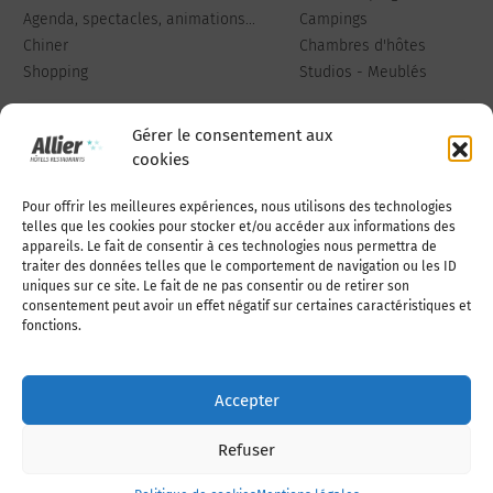
Agenda, spectacles, animations...
Campings
Chiner
Chambres d'hôtes
Shopping
Studios - Meublés
Gérer le consentement aux
cookies
Pour offrir les meilleures expériences, nous utilisons des technologies
Qui sommes-nous
Publiez votre annonce
telles que les cookies pour stocker et/ou accéder aux informations des
appareils. Le fait de consentir à ces technologies nous permettra de
traiter des données telles que le comportement de navigation ou les ID
uniques sur ce site. Le fait de ne pas consentir ou de retirer son
Adhérer à l’association
Nous contacter
consentement peut avoir un effet négatif sur certaines caractéristiques et
fonctions.
Mentions légales
Accepter
Politique de cookies (UE)
Refuser