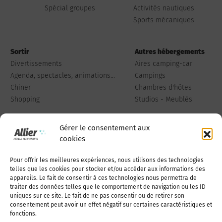
Spécial groupes
Activités nautiques
Sports mécaniques
Sortir
Autres hébergements
Divertissements
Aires camping-car
Agenda, spectacles, animations...
Campings
Chiner
Chambres d'hôtes
Shopping
Studios - Meublés
Gérer le consentement aux
cookies
Pour offrir les meilleures expériences, nous utilisons des technologies
Qui sommes-nous
Publiez votre annonce
telles que les cookies pour stocker et/ou accéder aux informations des
appareils. Le fait de consentir à ces technologies nous permettra de
traiter des données telles que le comportement de navigation ou les ID
uniques sur ce site. Le fait de ne pas consentir ou de retirer son
Adhérer à l’association
Nous contacter
consentement peut avoir un effet négatif sur certaines caractéristiques et
fonctions.