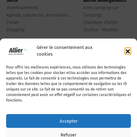
Sortir
Autres hébergements
Divertissements
Aires camping-car
Agenda, spectacles, animations...
Campings
Chiner
Chambres d'hôtes
Shopping
Studios - Meublés
Gérer le consentement aux
cookies
Pour offrir les meilleures expériences, nous utilisons des technologies
Qui sommes-nous
Publiez votre annonce
telles que les cookies pour stocker et/ou accéder aux informations des
appareils. Le fait de consentir à ces technologies nous permettra de
traiter des données telles que le comportement de navigation ou les ID
uniques sur ce site. Le fait de ne pas consentir ou de retirer son
Adhérer à l’association
Nous contacter
consentement peut avoir un effet négatif sur certaines caractéristiques et
fonctions.
Mentions légales
Accepter
Politique de cookies (UE)
Refuser