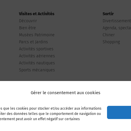
Visites et Activités
Sortir
Découvrir
Divertissemen
Bien être
Agenda, spectac
Musées Patrimoine
Chiner
Parcs et Jardins
Shopping
Activités sportives
Activités aériennes
Activités nautiques
Sports mécaniques
Gérer le consentement aux cookies
les que les cookies pour stocker et/ou accéder aux informations
Publiez votre annonce
Adhérer à l’association
raiter des données telles que le comportement de navigation ou
sentement peut avoir un effet négatif sur certaines
Mentions légales
Politique de cookies (UE)