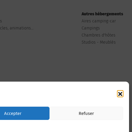
Autres hébergements
ts
Aires camping-car
les, animations...
Campings
Chambres d'hôtes
Studios - Meublés
Nous contacter
Accepter
Refuser