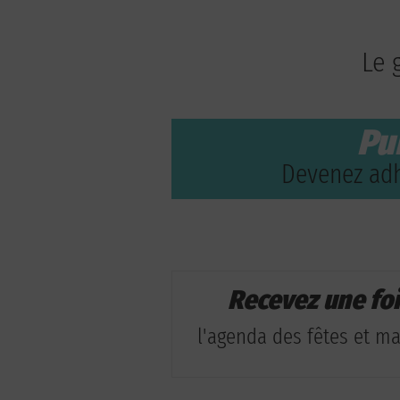
Le 
Pu
Devenez adh
Recevez une fo
l'agenda des fêtes et man