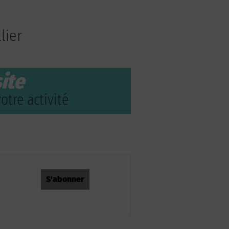
lier
ite
otre activité