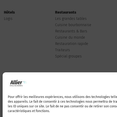
Hôtels
Restaurants
Logis
Les grandes tables
Cuisine bourbonnaise
Restaurants & Bars
Cuisine du monde
Restauration rapide
Traiteurs
Spécial groupes
Pour offrir les meilleures expériences, nous utilisons des technologies tel
Qui sommes-nous
des appareils. Le fait de consentir à ces technologies nous permettra de t
les ID uniques sur ce site. Le fait de ne pas consentir ou de retirer son con
caractéristiques et fonctions.