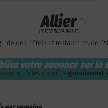
guide des hôtels et restaurants de l'Al
bliez votre annonce sur le s
érent ou faites connaître
gratuitement
v
is par semaine