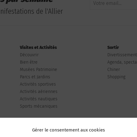
ifestations de l'Allier
Visites et Activités
Sortir
Découvrir
Divertissemen
Bien être
Agenda, spectac
Musées Patrimoine
Chiner
Parcs et Jardins
Shopping
Activités sportives
Activités aériennes
Activités nautiques
Sports mécaniques
Gérer le consentement aux cookies