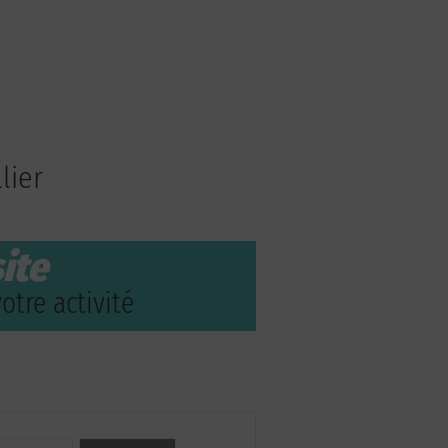
lier
ite
otre activité