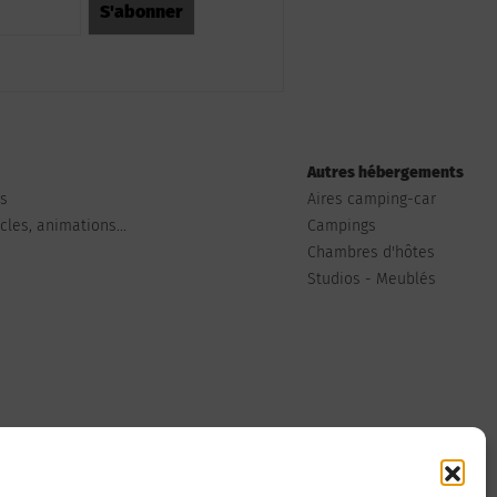
Autres hébergements
ts
Aires camping-car
les, animations...
Campings
Chambres d'hôtes
Studios - Meublés