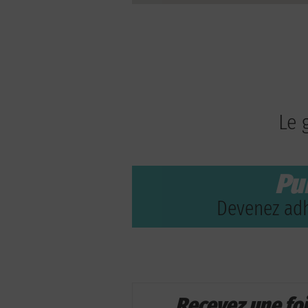
Le 
Pu
Devenez adh
Recevez une fo