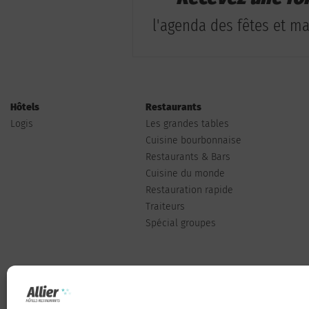
l'agenda des fêtes et man
Hôtels
Restaurants
Logis
Les grandes tables
Cuisine bourbonnaise
Restaurants & Bars
Cuisine du monde
Restauration rapide
Traiteurs
Spécial groupes