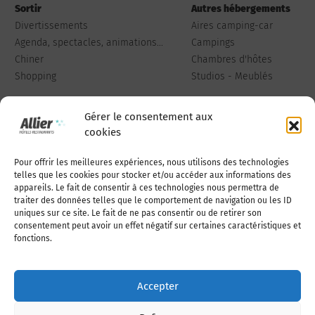
Sortir
Autres hébergements
Divertissements
Aires camping-car
Agenda, spectacles, animations...
Campings
Chiner
Chambres d'hôtes
Shopping
Studios - Meublés
Gérer le consentement aux
cookies
Pour offrir les meilleures expériences, nous utilisons des technologies
Qui sommes-nous
Publiez votre annonce
telles que les cookies pour stocker et/ou accéder aux informations des
appareils. Le fait de consentir à ces technologies nous permettra de
traiter des données telles que le comportement de navigation ou les ID
uniques sur ce site. Le fait de ne pas consentir ou de retirer son
Adhérer à l’association
Nous contacter
consentement peut avoir un effet négatif sur certaines caractéristiques et
fonctions.
Mentions légales
Accepter
Politique de cookies (UE)