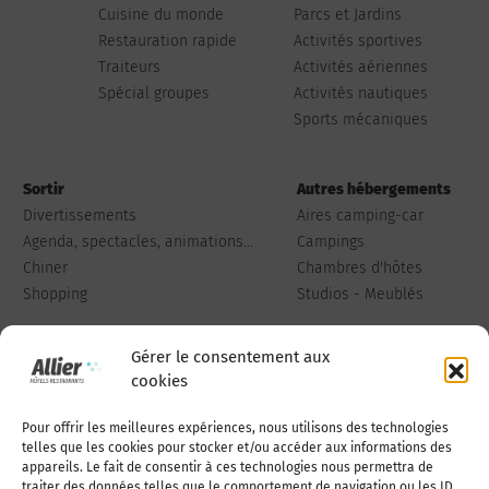
Cuisine du monde
Parcs et Jardins
Restauration rapide
Activités sportives
Traiteurs
Activités aériennes
Spécial groupes
Activités nautiques
Sports mécaniques
Sortir
Autres hébergements
Divertissements
Aires camping-car
Agenda, spectacles, animations...
Campings
Chiner
Chambres d'hôtes
Shopping
Studios - Meublés
Gérer le consentement aux
cookies
Pour offrir les meilleures expériences, nous utilisons des technologies
Qui sommes-nous
Publiez votre annonce
telles que les cookies pour stocker et/ou accéder aux informations des
appareils. Le fait de consentir à ces technologies nous permettra de
traiter des données telles que le comportement de navigation ou les ID