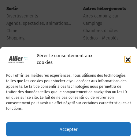
Sortir
Autres hébergements
Divertissements
Aires camping-car
Agenda, spectacles, animations...
Campings
Chiner
Chambres d'hôtes
Shopping
Studios - Meublés
Gérer le consentement aux
cookies
Pour offrir les meilleures expériences, nous utilisons des technologies
Qui sommes-nous
Publiez votre annonce
telles que les cookies pour stocker et/ou accéder aux informations des
appareils. Le fait de consentir à ces technologies nous permettra de
traiter des données telles que le comportement de navigation ou les ID
uniques sur ce site. Le fait de ne pas consentir ou de retirer son
Adhérer à l’association
Nous contacter
consentement peut avoir un effet négatif sur certaines caractéristiques et
fonctions.
Mentions légales
Accepter