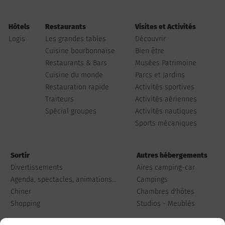
Hôtels
Restaurants
Visites et Activités
Logis
Les grandes tables
Découvrir
Cuisine bourbonnaise
Bien être
Restaurants & Bars
Musées Patrimoine
Cuisine du monde
Parcs et Jardins
Restauration rapide
Activités sportives
Traiteurs
Activités aériennes
Spécial groupes
Activités nautiques
Sports mécaniques
Sortir
Autres hébergements
Divertissements
Aires camping-car
Agenda, spectacles, animations...
Campings
Chiner
Chambres d'hôtes
Shopping
Studios - Meublés