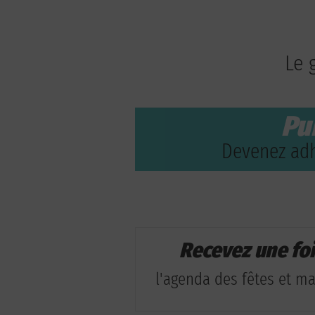
Le 
Pu
Devenez adh
Recevez une fo
l'agenda des fêtes et man