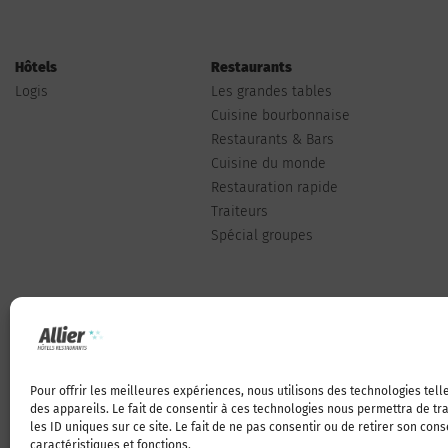
Hôtels
Restaurants
Logis
Les grandes tables
Cuisine bourbonnaise
Restaurants & Bars
Cuisine du monde
Restauration rapide
Traiteurs
Spécial groupes
Pour offrir les meilleures expériences, nous utilisons des technologies tel
Qui sommes-nous
des appareils. Le fait de consentir à ces technologies nous permettra de t
les ID uniques sur ce site. Le fait de ne pas consentir ou de retirer son con
caractéristiques et fonctions.