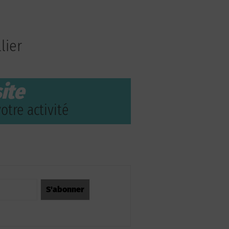
lier
ite
otre activité