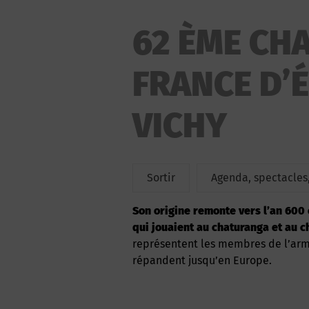
62 ÈME CH
FRANCE D’É
VICHY
Sortir
Agenda, spectacles,
Son origine remonte vers l’an 600 et il est certainement apparu entre l’Inde et la Perse,
qui jouaient au chaturanga et au c
représentent les membres de l’armée
répandent jusqu’en Europe.