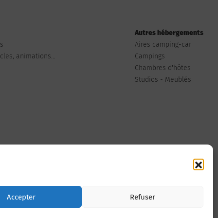
Autres hébergements
ts
Aires camping-car
les, animations...
Campings
Chambres d'hôtes
Studios - Meublés
Nous contacter
Accepter
Refuser