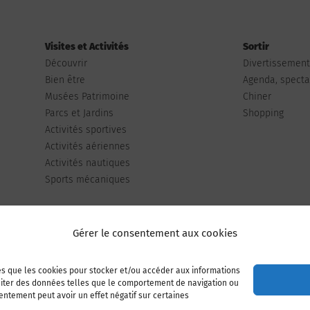
Visites et Activités
Sortir
Découvrir
Divertissemen
Bien être
Agenda, spectac
Musées Patrimoine
Chiner
Parcs et Jardins
Shopping
Activités sportives
Activités aériennes
Activités nautiques
Sports mécaniques
Gérer le consentement aux cookies
les que les cookies pour stocker et/ou accéder aux informations
Publiez votre annonce
Adhérer à l’association
raiter des données telles que le comportement de navigation ou
sentement peut avoir un effet négatif sur certaines