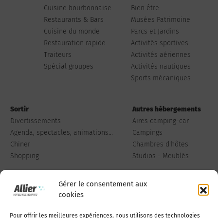
Cuisine bourbonnaise
Bien être
Restaurants & Bars
Musées Patrimoine
Cuisine du monde
Parcs et Jardins
Restauration rapide
Activités sportives
Traiteurs
Activités aériennes
Spécial groupes
Activités nautiques
Sports mécaniques
Sortir
Autres hébergements
Divertissements
Aires camping-car
Agenda, spectacles, animations...
Campings
Chiner
Chambres d'hôtes
Shopping
Studios - Meublés
Gérer le consentement aux
cookies
Pour offrir les meilleures expériences, nous utilisons des technologies