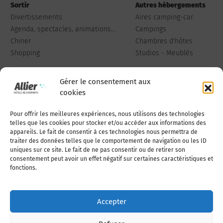
Sortir
Autres hébergements
Divertissements
Aires camping-car
Agenda, spectacles, animations...
Campings
Chiner
Chambres d'hôtes
Shopping
Studios - Meublés
Gérer le consentement aux
cookies
Pour offrir les meilleures expériences, nous utilisons des technologies
Qui sommes-nous
Publiez votre annonce
telles que les cookies pour stocker et/ou accéder aux informations des
appareils. Le fait de consentir à ces technologies nous permettra de
traiter des données telles que le comportement de navigation ou les ID
uniques sur ce site. Le fait de ne pas consentir ou de retirer son
Adhérer à l’association
Nous contacter
consentement peut avoir un effet négatif sur certaines caractéristiques et
fonctions.
Mentions légales
Accepter
Politique de cookies (UE)