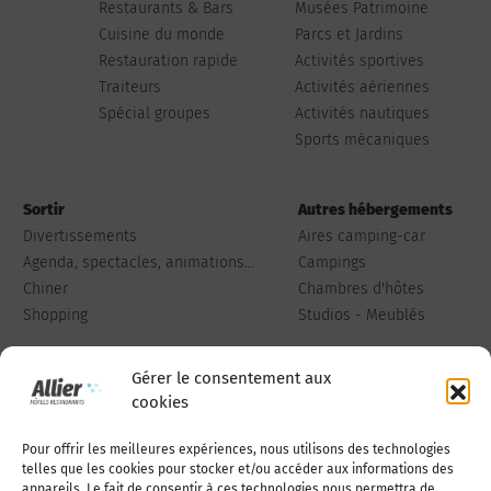
Restaurants & Bars
Musées Patrimoine
Cuisine du monde
Parcs et Jardins
Restauration rapide
Activités sportives
Traiteurs
Activités aériennes
Spécial groupes
Activités nautiques
Sports mécaniques
Sortir
Autres hébergements
Divertissements
Aires camping-car
Agenda, spectacles, animations...
Campings
Chiner
Chambres d'hôtes
Shopping
Studios - Meublés
Gérer le consentement aux
cookies
Pour offrir les meilleures expériences, nous utilisons des technologies
Qui sommes-nous
Publiez votre annonce
telles que les cookies pour stocker et/ou accéder aux informations des
appareils. Le fait de consentir à ces technologies nous permettra de