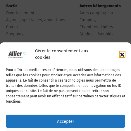
Sortir
Autres hébergements
Divertissements
Aires camping-car
Agenda, spectacles, animations...
Campings
Chiner
Chambres d'hôtes
Shopping
Studios - Meublés
Gérer le consentement aux
cookies
Pour offrir les meilleures expériences, nous utilisons des technologies
Qui sommes-nous
Publiez votre annonce
telles que les cookies pour stocker et/ou accéder aux informations des
appareils. Le fait de consentir à ces technologies nous permettra de
traiter des données telles que le comportement de navigation ou les ID
uniques sur ce site. Le fait de ne pas consentir ou de retirer son
Adhérer à l’association
Nous contacter
consentement peut avoir un effet négatif sur certaines caractéristiques et
fonctions.
Mentions légales
Accepter