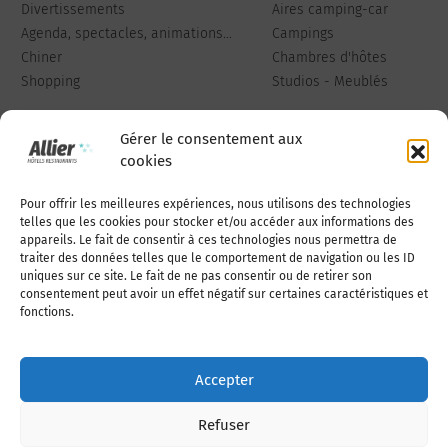
Divertissements
Aires camping-car
Agenda, spectacles, animations...
Campings
Chiner
Chambres d'hôtes
Shopping
Studios - Meublés
Gérer le consentement aux
cookies
Pour offrir les meilleures expériences, nous utilisons des technologies
Qui sommes-nous
Publiez votre annonce
telles que les cookies pour stocker et/ou accéder aux informations des
appareils. Le fait de consentir à ces technologies nous permettra de
traiter des données telles que le comportement de navigation ou les ID
uniques sur ce site. Le fait de ne pas consentir ou de retirer son
Adhérer à l’association
Nous contacter
consentement peut avoir un effet négatif sur certaines caractéristiques et
fonctions.
Mentions légales
Accepter
Politique de cookies (UE)
Refuser