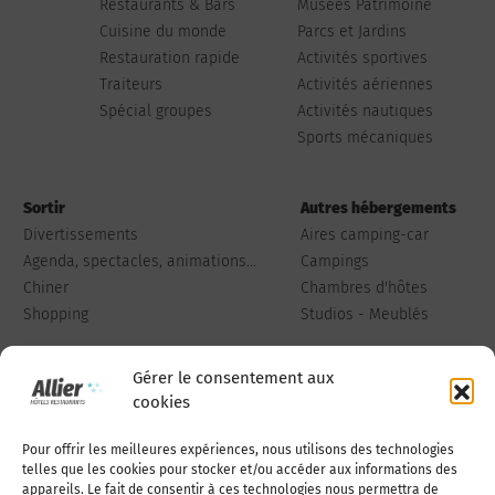
Restaurants & Bars
Musées Patrimoine
Cuisine du monde
Parcs et Jardins
Restauration rapide
Activités sportives
Traiteurs
Activités aériennes
Spécial groupes
Activités nautiques
Sports mécaniques
Sortir
Autres hébergements
Divertissements
Aires camping-car
Agenda, spectacles, animations...
Campings
Chiner
Chambres d'hôtes
Shopping
Studios - Meublés
Gérer le consentement aux
cookies
Pour offrir les meilleures expériences, nous utilisons des technologies
Qui sommes-nous
Publiez votre annonce
telles que les cookies pour stocker et/ou accéder aux informations des
appareils. Le fait de consentir à ces technologies nous permettra de