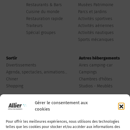
Restaurants & Bars
Musées Patrimoine
Cuisine du monde
Parcs et Jardins
Restauration rapide
Activités sportives
Traiteurs
Activités aériennes
Spécial groupes
Activités nautiques
Sports mécaniques
Sortir
Autres hébergements
Divertissements
Aires camping-car
Agenda, spectacles, animations...
Campings
Chiner
Chambres d'hôtes
Shopping
Studios - Meublés
Gérer le consentement aux
cookies
Pour offrir les meilleures expériences, nous utilisons des technologies
Qui sommes-nous
Publiez votre annonce
telles que les cookies pour stocker et/ou accéder aux informations des