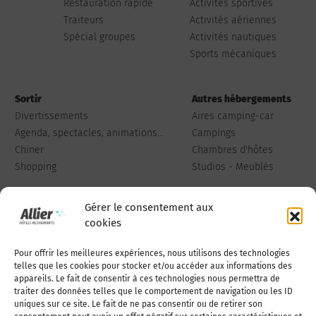
Restauration rapide
Activités sportives
Traiteurs
Activités aériennes
Spécial groupes
Activités nautiques
Sports mécaniques
Sortir
Autres hébergements
Divertissements
Aires camping-car
Agenda, spectacles, animations...
Campings
Chiner
Chambres d'hôtes
Shopping
Studios - Meublés
Gérer le consentement aux
cookies
Pour offrir les meilleures expériences, nous utilisons des technologies
Qui sommes-nous
Publiez votre annonce
telles que les cookies pour stocker et/ou accéder aux informations des
appareils. Le fait de consentir à ces technologies nous permettra de
traiter des données telles que le comportement de navigation ou les ID
uniques sur ce site. Le fait de ne pas consentir ou de retirer son
Adhérer à l’association
Nous contacter