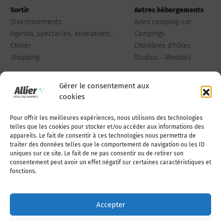
Sortir
Autres hébergements
Divertissements
Aires camping-car
Agenda, spectacles, animations...
Campings
Chiner
Chambres d'hôtes
Shopping
Studios - Meublés
Gérer le consentement aux
cookies
Pour offrir les meilleures expériences, nous utilisons des technologies
Qui sommes-nous
Publiez votre annonce
telles que les cookies pour stocker et/ou accéder aux informations des
appareils. Le fait de consentir à ces technologies nous permettra de
traiter des données telles que le comportement de navigation ou les ID
uniques sur ce site. Le fait de ne pas consentir ou de retirer son
Adhérer à l’association
Nous contacter
consentement peut avoir un effet négatif sur certaines caractéristiques et
fonctions.
Mentions légales
Accepter