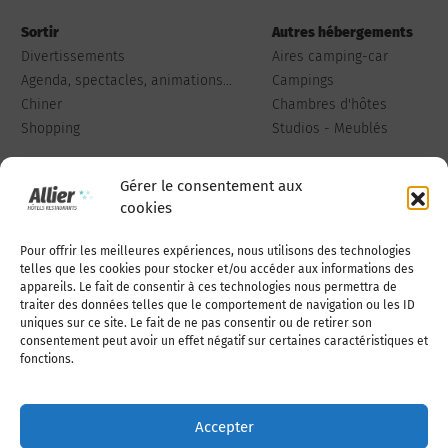
Sortir
Autres hébergements
Divertissements
Aires camping-car
Agenda, spectacles, animations...
Campings
Chiner
Chambres d'hôtes
Shopping
Studios - Meublés
Gérer le consentement aux
cookies
Pour offrir les meilleures expériences, nous utilisons des technologies
Qui sommes-nous
Publiez votre annonce
telles que les cookies pour stocker et/ou accéder aux informations des
appareils. Le fait de consentir à ces technologies nous permettra de
traiter des données telles que le comportement de navigation ou les ID
uniques sur ce site. Le fait de ne pas consentir ou de retirer son
Adhérer à l’association
Nous contacter
consentement peut avoir un effet négatif sur certaines caractéristiques et
fonctions.
Mentions légales
Accepter