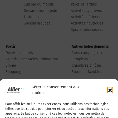
Cuisine du monde
Parcs et Jardins
Restauration rapide
Activités sportives
Traiteurs
Activités aériennes
Spécial groupes
Activités nautiques
Sports mécaniques
Sortir
Autres hébergements
Divertissements
Aires camping-car
Agenda, spectacles, animations...
Campings
Chiner
Chambres d'hôtes
Shopping
Studios - Meublés
Gérer le consentement aux
cookies
Pour offrir les meilleures expériences, nous utilisons des technologies
Qui sommes-nous
Publiez votre annonce
telles que les cookies pour stocker et/ou accéder aux informations des
appareils. Le fait de consentir à ces technologies nous permettra de