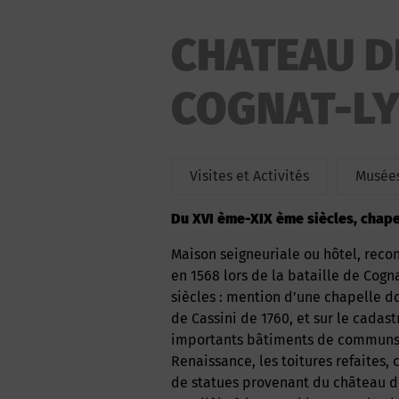
CHATEAU D
COGNAT-L
Visites et Activités
Musées
du XVI ème-XIX ème siècles, chapel
Maison seigneuriale ou hôtel, reconstruite par Reclesne en 1569 – 1570, après son incendie
en 1568 lors de la bataille de Cog
siècles : mention d’une chapelle d
de Cassini de 1760, et sur le cadas
importants bâtiments de communs, 
Renaissance, les toitures refaites,
de statues provenant du château d