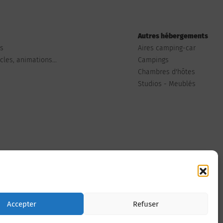
Autres hébergements
ts
Aires camping-car
les, animations...
Campings
Chambres d'hôtes
Studios - Meublés
Nous contacter
Accepter
Refuser