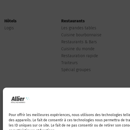
Hôtels
Restaurants
Logis
Les grandes tables
Cuisine bourbonnaise
Restaurants & Bars
Cuisine du monde
Restauration rapide
Traiteurs
Spécial groupes
Pour offrir les meilleures expériences, nous utilisons des technologies tel
Qui sommes-nous
des appareils. Le fait de consentir à ces technologies nous permettra de t
les ID uniques sur ce site. Le fait de ne pas consentir ou de retirer son con