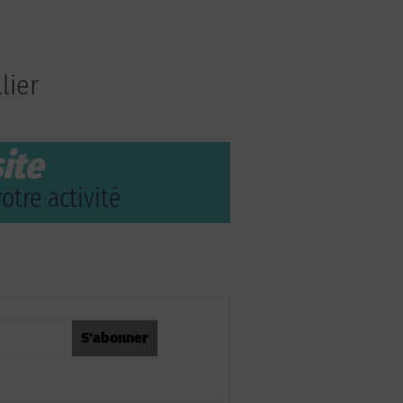
lier
ite
otre activité