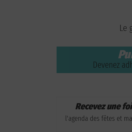
Le 
Pu
Devenez adh
Recevez une fo
l'agenda des fêtes et man