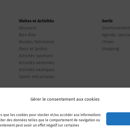
Visites et Activités
Sortir
Découvrir
Divertissemen
Bien être
Agenda, spectac
Musées Patrimoine
Chiner
Parcs et Jardins
Shopping
Activités sportives
Activités aériennes
Activités nautiques
Sports mécaniques
Gérer le consentement aux cookies
les que les cookies pour stocker et/ou accéder aux informations
Publiez votre annonce
Adhérer à l’association
raiter des données telles que le comportement de navigation ou
sentement peut avoir un effet négatif sur certaines