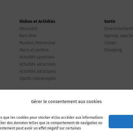
Visites et Activités
Sortir
Découvrir
Divertissemen
Bien être
Agenda, spectac
Musées Patrimoine
Chiner
Parcs et Jardins
Shopping
Activités sportives
Activités aériennes
Activités nautiques
Sports mécaniques
Gérer le consentement aux cookies
les que les cookies pour stocker et/ou accéder aux informations
Publiez votre annonce
Adhérer à l’association
raiter des données telles que le comportement de navigation ou
sentement peut avoir un effet négatif sur certaines