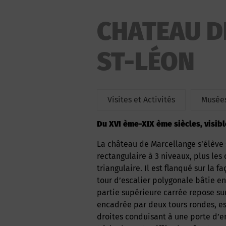
CHATEAU D
ST-LÉON
Visites et Activités
Musées
Du XVI ème-XIX ème siècles, visibl
La château de Marcellange s’élève sur une légère éminence. C’est un corps de logis
rectangulaire à 3 niveaux, plus les
triangulaire. Il est flanqué sur la 
tour d’escalier polygonale bâtie en
partie supérieure carrée repose su
encadrée par deux tours rondes, es
droites conduisant à une porte d’