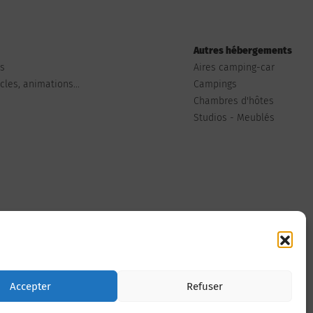
Autres hébergements
ts
Aires camping-car
les, animations...
Campings
Chambres d'hôtes
Studios - Meublés
Nous contacter
Accepter
Refuser