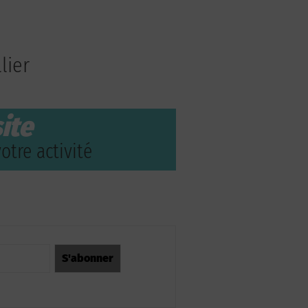
lier
ite
otre activité