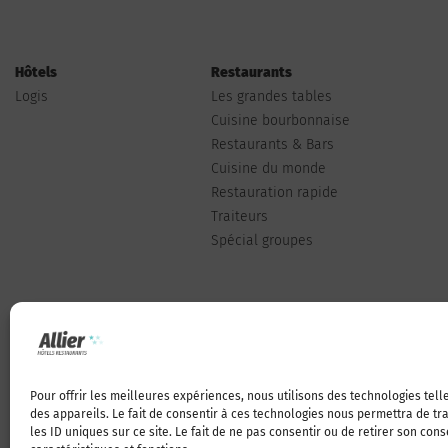
Hôtels
Restaurants
Logis
Les grandes tables
Cuisine bourbonnaise
Restaurants & Bars
Cuisine du monde
Restauration rapide
Traiteurs
Spécial groupes
Pour offrir les meilleures expériences, nous utilisons des technologies tel
Qui sommes-nous
des appareils. Le fait de consentir à ces technologies nous permettra de t
les ID uniques sur ce site. Le fait de ne pas consentir ou de retirer son con