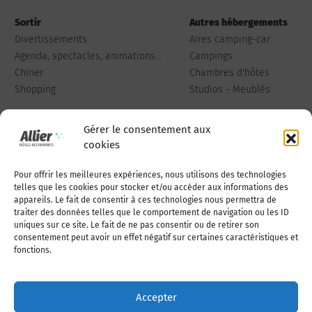
Sortir
Autres hébergements
Divertissements
Aires camping-car
Agenda, spectacles, animations...
Campings
Chiner
Chambres d'hôtes
Shopping
Studios - Meublés
Gérer le consentement aux
cookies
Pour offrir les meilleures expériences, nous utilisons des technologies
Qui sommes-nous
Publiez votre annonce
telles que les cookies pour stocker et/ou accéder aux informations des
appareils. Le fait de consentir à ces technologies nous permettra de
traiter des données telles que le comportement de navigation ou les ID
uniques sur ce site. Le fait de ne pas consentir ou de retirer son
Adhérer à l’association
Nous contacter
consentement peut avoir un effet négatif sur certaines caractéristiques et
fonctions.
Mentions légales
Accepter