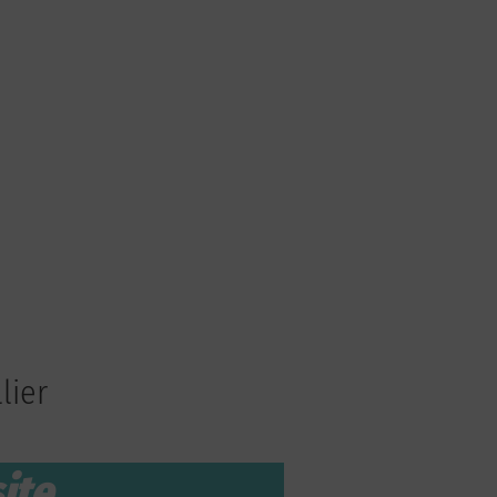
lier
ite