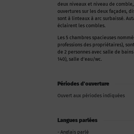
deux niveaux et niveau de comble,
ouvertures sur les deux façades, d
sont à linteaux à arc surbaissé. Au
éclairent les combles.
Les 5 chambres spacieuses nommées avec un titre de film (cinéma et danse étant les
professions des propriétaires), son
de 2 personnes avec salle de bains (b
140), salle d’eau/wc.
Périodes d'ouverture
Ouvert aux périodes indiquées
Langues parlées
Anglais parlé