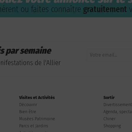
érent ou faites connaître
gratuitement
v
is par semaine
ifestations de l'Allier
Visites et Activités
Sortir
Découvrir
Divertissemen
Bien être
Agenda, spectac
Musées Patrimoine
Chiner
Parcs et Jardins
Shopping