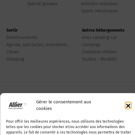
Spécial groupes
Activités nautiques
Sports mécaniques
Sortir
Autres hébergements
Divertissements
Aires camping-car
Agenda, spectacles, animations...
Campings
Chiner
Chambres d'hôtes
Shopping
Studios - Meublés
Qui sommes-nous
Publiez votre annonce
Gérer le consentement aux
cookies
Adhérer à l’association
Nous contacter
Pour offrir les meilleures expériences, nous utilisons des technologies
telles que les cookies pour stocker et/ou accéder aux informations des
appareils. Le fait de consentir à ces technologies nous permettra de traiter