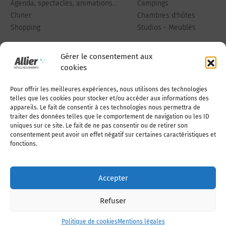
Agenda, spectacles, animations...
Campings
Chiner
Chambres d'hôtes
Shopping
Studios - Meublés
Gérer le consentement aux
cookies
Pour offrir les meilleures expériences, nous utilisons des technologies
Qui sommes-nous
Publiez votre annonce
telles que les cookies pour stocker et/ou accéder aux informations des
appareils. Le fait de consentir à ces technologies nous permettra de
traiter des données telles que le comportement de navigation ou les ID
uniques sur ce site. Le fait de ne pas consentir ou de retirer son
Adhérer à l’association
Nous contacter
consentement peut avoir un effet négatif sur certaines caractéristiques et
fonctions.
Mentions légales
Accepter
Politique de cookies (UE)
Refuser
Politique de cookies
Mentions légales