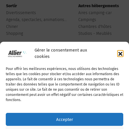
Sortir
Autres hébergements
Divertissements
Aires camping-car
Agenda, spectacles, animations...
Campings
Chiner
Chambres d'hôtes
Shopping
Studios - Meublés
Gérer le consentement aux
cookies
Pour offrir les meilleures expériences, nous utilisons des technologies
Qui sommes-nous
Publiez votre annonce
telles que les cookies pour stocker et/ou accéder aux informations des
appareils. Le fait de consentir à ces technologies nous permettra de
traiter des données telles que le comportement de navigation ou les ID
uniques sur ce site. Le fait de ne pas consentir ou de retirer son
Adhérer à l’association
Nous contacter
consentement peut avoir un effet négatif sur certaines caractéristiques et
fonctions.
Mentions légales
Accepter